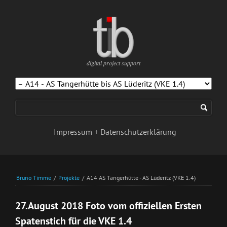
digital project support
Navigation
überspringen
Impressum + Datenschutzerklärung
Bruno Timme
/
Projekte
/
A14 AS Tangerhütte - AS Lüderitz (VKE 1.4)
27.August 2018 Foto vom offiziellen Ersten
Spatenstich für die VKE 1.4