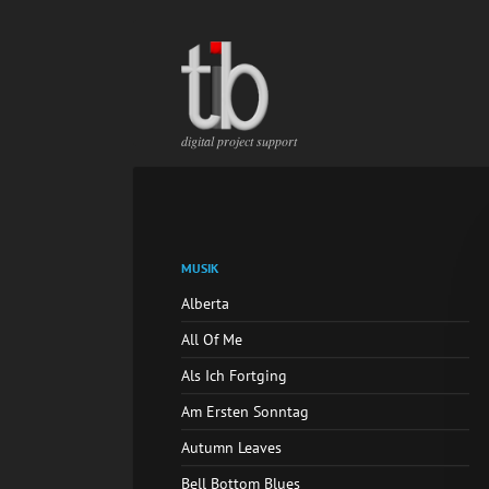
Na
üb
Navigation
digital project support
überspringen
Navigation
MUSIK
überspringen
Alberta
All Of Me
Als Ich Fortging
Am Ersten Sonntag
Autumn Leaves
Bell Bottom Blues