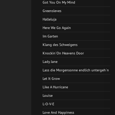
Got You On My Mind
Greensleves
Halleluja
Here We Go Again
Im Garten
Klang des Schweigens
Knockin´On Heavens Door
Lady Jane
Lass die Morgensonne endlich untergeh´n
Let It Grow
Like A Hurricane
Louise
L-O-V-E
Love And Happiness